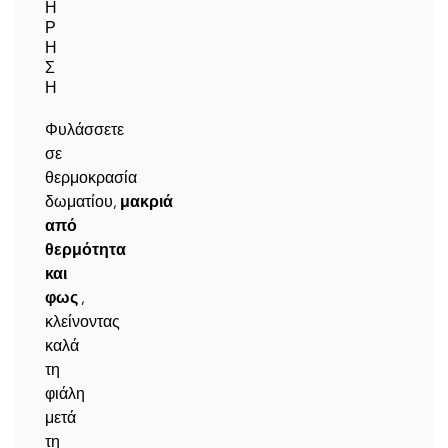
Η
Ρ
Η
Σ
Η
Φυλάσσετε
σε
θερμοκρασία
δωματίου,
μακριά
από
θερμότητα
και
φως
,
κλείνοντας
καλά
τη
φιάλη
μετά
τη