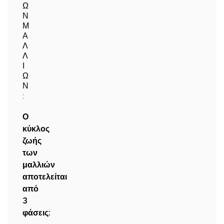
Ω
Ν
Μ
Α
Λ
Λ
Ι
Ω
Ν
:
Ο
κύκλος
ζωής
των
μαλλιών
αποτελείται
από
3
φάσεις: