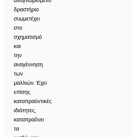
αναγνωρισμένο
δραστήριο
συμμετέχει
στο
σχηματισμό
και
την
αναγέννηση
των
μαλλιών. Έχει
επίσης
καταπραϋντικές
ιδιότητες,
καταπραΰνει
τα