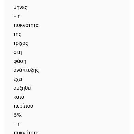
μήνες:
– η
πυκνότητα
της
τρίχας
στη
φάση
ανάπτυξης
έχει
αυξηθεί
κατά
περίπου
8%.
– η
πυκνότητα