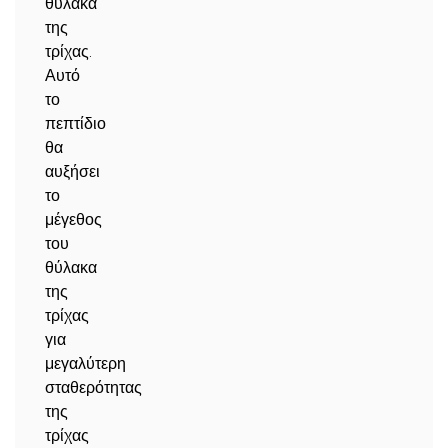
θύλακα
της
τρίχας.
Αυτό
το
πεπτίδιο
θα
αυξήσει
το
μέγεθος
του
θύλακα
της
τρίχας
για
μεγαλύτερη
σταθερότητας
της
τρίχας