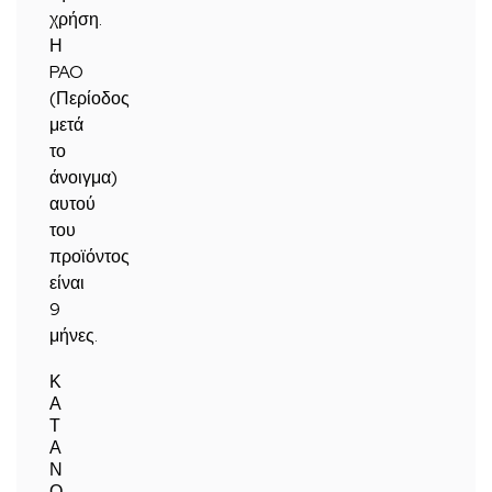
χρήση.
Η
PAO
(Περίοδος
μετά
το
άνοιγμα)
αυτού
του
προϊόντος
είναι
9
μήνες.
Κ
Α
Τ
Α
Ν
Ο