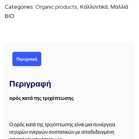
Categories:
Organic products
,
Καλλυντικά
,
Μαλλιά
ποσότητα
ΒΙΟ
Περιγραφή
Περιγραφή
ορός κατά της τριχόπτωσης
Ο ορός κατά της τριχόπτωσης είναι μια συνέργεια
ισχυρών ενεργών συστατικών με αποδεδειγμένη