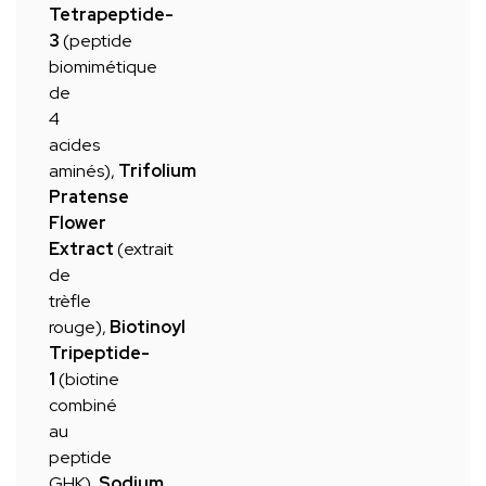
Tetrapeptide-
3
(peptide
biomimétique
de
4
acides
aminés),
Trifolium
Pratense
Flower
Extract
(extrait
de
trèfle
rouge),
Biotinoyl
Tripeptide-
1
(biotine
combiné
au
peptide
GHK),
Sodium