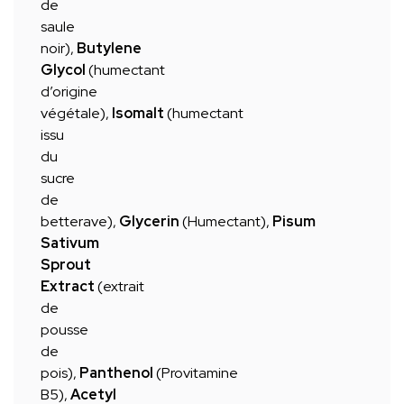
de
saule
noir),
Butylene
Glycol
(humectant
d’origine
végétale),
Isomalt
(humectant
issu
du
sucre
de
betterave),
Glycerin
(Humectant),
Pisum
Sativum
Sprout
Extract
(extrait
de
pousse
de
pois),
Panthenol
(Provitamine
B5),
Acetyl