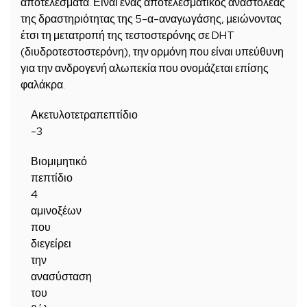
αποτελέσματα. Είναι ένας αποτελεσματικός αναστολέας
της δραστηριότητας της 5-α-αναγωγάσης, μειώνοντας
έτσι τη μετατροπή της τεστοστερόνης σε DHT
(διυδροτεστοστερόνη), την ορμόνη που είναι υπεύθυνη
για την ανδρογενή αλωπεκία που ονομάζεται επίσης
φαλάκρα.
Ακετυλοτετραπεπτίδιο
-3
Βιομιμητικό
πεπτίδιο
4
αμινοξέων
που
διεγείρει
την
ανασύσταση
του