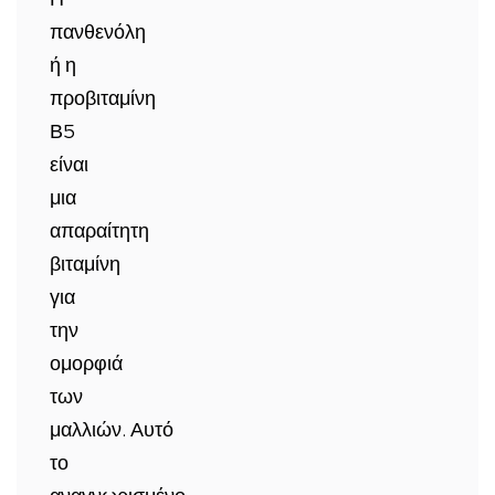
πανθενόλη
ή η
προβιταμίνη
Β5
είναι
μια
απαραίτητη
βιταμίνη
για
την
ομορφιά
των
μαλλιών. Αυτό
το