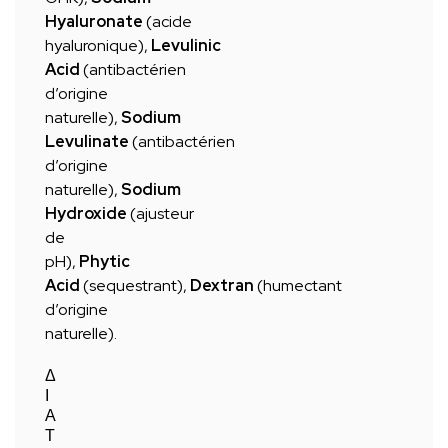
Hyaluronate
(acide
hyaluronique),
Levulinic
Acid
(antibactérien
d’origine
naturelle),
Sodium
Levulinate
(antibactérien
d’origine
naturelle),
Sodium
Hydroxide
(ajusteur
de
pH),
Phytic
Acid
(sequestrant),
Dextran
(humectant
d’origine
naturelle).
Δ
Ι
Α
Τ