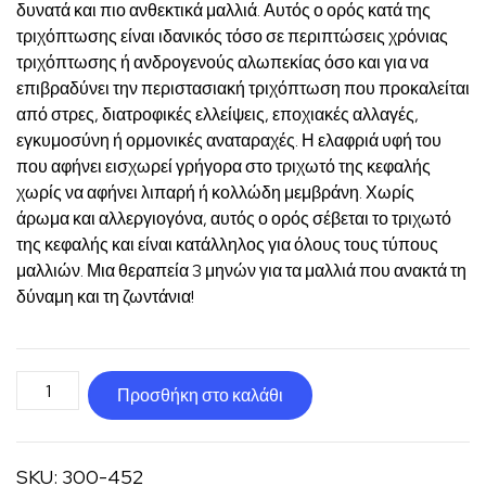
δυνατά και πιο ανθεκτικά μαλλιά. Αυτός ο ορός κατά της
τριχόπτωσης είναι ιδανικός τόσο σε περιπτώσεις χρόνιας
τριχόπτωσης ή ανδρογενούς αλωπεκίας όσο και για να
επιβραδύνει την περιστασιακή τριχόπτωση που προκαλείται
από στρες, διατροφικές ελλείψεις, εποχιακές αλλαγές,
εγκυμοσύνη ή ορμονικές αναταραχές. Η ελαφριά υφή του
που αφήνει εισχωρεί γρήγορα στο τριχωτό της κεφαλής
χωρίς να αφήνει λιπαρή ή κολλώδη μεμβράνη. Χωρίς
άρωμα και αλλεργιογόνα, αυτός ο ορός σέβεται το τριχωτό
της κεφαλής και είναι κατάλληλος για όλους τους τύπους
μαλλιών. Μια θεραπεία 3 μηνών για τα μαλλιά που ανακτά τη
δύναμη και τη ζωντάνια!
ορός
Προσθήκη στο καλάθι
κατά
της
SKU:
300-452
τριχόπτωσης