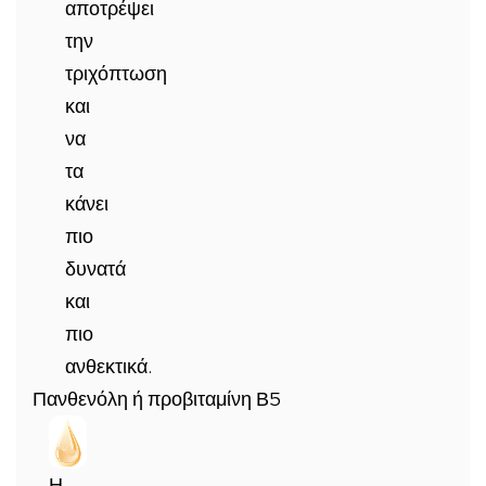
αποτρέψει
την
τριχόπτωση
και
να
τα
κάνει
πιο
δυνατά
και
πιο
ανθεκτικά.
Πανθενόλη ή προβιταμίνη Β5
Η