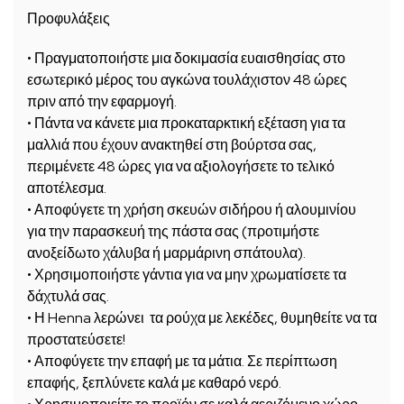
Προφυλάξεις
• Πραγματοποιήστε μια δοκιμασία ευαισθησίας στο
εσωτερικό μέρος του αγκώνα τουλάχιστον 48 ώρες
πριν από την εφαρμογή.
• Πάντα να κάνετε μια προκαταρκτική εξέταση για τα
μαλλιά που έχουν ανακτηθεί στη βούρτσα σας,
περιμένετε 48 ώρες για να αξιολογήσετε το τελικό
αποτέλεσμα.
• Αποφύγετε τη χρήση σκευών σιδήρου ή αλουμινίου
για την παρασκευή της πάστα σας (προτιμήστε
ανοξείδωτο χάλυβα ή μαρμάρινη σπάτουλα).
• Χρησιμοποιήστε γάντια για να μην χρωματίσετε τα
δάχτυλά σας.
• Η Henna λερώνει τα ρούχα με λεκέδες, θυμηθείτε να τα
προστατεύσετε!
• Αποφύγετε την επαφή με τα μάτια. Σε περίπτωση
επαφής, ξεπλύνετε καλά με καθαρό νερό.