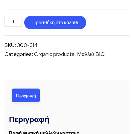
Βαφή
Προσθήκη στο καλάθι
φυσική
μαλλιών
SKU:
300-314
καστανό
Categories:
Organic products
,
Μαλλιά ΒΙΟ
ποσότητα
Περιγραφή
Περιγραφή
Βαφή φυσική μαλλιών καστανό