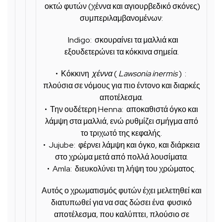
οκτώ φυτών
(χέννα και αγιουρβεδικό σκόνες)
συμπεριλαμβανομένων:
Indigo:
σκουραίνει τα μαλλιά και
εξουδετερώνει τα κόκκινα σημεία.
•
Κόκκινη
χέννα
(
Lawsonia inermis
) :
πλούσια σε νόμους για πιο έντονο και διαρκές
αποτέλεσμα.
•
Την ουδέτερη Henna:
αποκαθιστά όγκο και
λάμψη στα μαλλιά, ενώ ρυθμίζει σμήγμα από
το τριχωτό της κεφαλής.
•
Jujube:
φέρνει λάμψη και όγκο, και διάρκεια
στο χρώμα μετά από πολλά λουσίματα.
•
Amla:
διευκολύνει τη λήψη του χρώματος.
Αυτός ο χρωματισμός φυτών έχει μελετηθεί και
διατυπωθεί για να σας δώσει ένα
φυσικό
αποτέλεσμα, που καλύπτει, πλούσιο σε