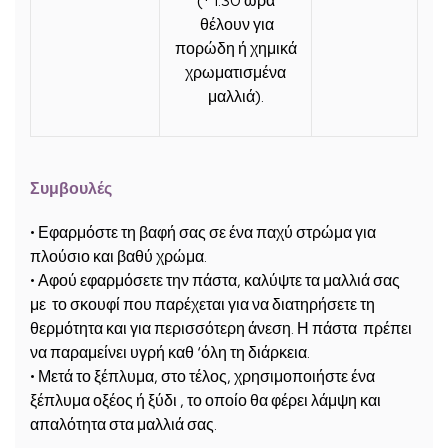
(* 1.30 ώρα
θέλουν για
πορώδη ή χημικά
χρωματισμένα
μαλλιά).
Συμβουλές
• Εφαρμόστε τη βαφή σας σε
ένα παχύ στρώμα
για
πλούσιο και βαθύ χρώμα.
• Αφού εφαρμόσετε την πάστα, καλύψτε
τα μαλλιά σας
με το σκουφί που παρέχεται
για να διατηρήσετε τη
θερμότητα και για περισσότερη άνεση. Η πάστα πρέπει
να παραμείνει υγρή καθ ‘όλη τη διάρκεια.
• Μετά το ξέπλυμα, στο τέλος,
χρησιμοποιήστε ένα
ξέπλυμα οξέος ή ξύδι
, το οποίο θα φέρει λάμψη και
απαλότητα στα μαλλιά σας.