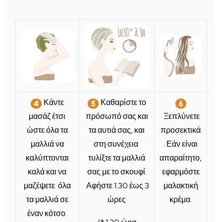
Κάντε
Καθαρίστε το
μ
ασάζ
έτσι
πρόσωπό σας και
Ξεπλύνετε
ώστε όλα τα
τα αυτιά σας, και
προσεκτικά
μαλλιά να
στη συνέχεια
. Εάν είναι
καλύπτονται
τυλίξτε τα μαλλιά
απαραίτητο,
καλά και να
σας με το σκουφί.
εφαρμόστε
μαζέψετε όλα
Αφήστε 1.30 έως 3
μαλακτική
τα μαλλιά σε
ώρες
κρέμα.
έναν κότσο.