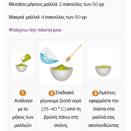
Μεσαίου μήκους μαλλιά 2 σακούλες των 50 γρ.
Μακριά μαλλιά 4 σακούλες των 50 γρ.
Φτιάχνω την πάστα μου
Σταδιακά
Αμέσως
Ανάλογα
ρίχνουμε ζεστό νερό
εφαρμόστε την
με το
(35-40 ° C) από τη
πάστα στα
μήκος των
βρύση πάνω στη
μαλλιά σας
μαλλιών
σκόνη,
ακολουθώντας