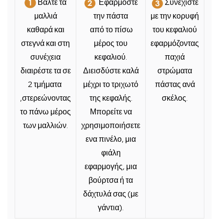
Βάλτε τα
Εφαρμόστε
Συνεχίστε
μαλλιά
την πάστα
με την κορυφή
καθαρά και
από
το πίσω
του κεφαλιού
στεγνά και στη
μέρος του
εφαρμόζοντας
συνέχεια
κεφαλιού.
παχιά
διαιρέστε τα σε
Διεισδύστε καλά
στρώματα
2 τμήματα
μέχρι το τριχωτό
πάστας ανά
,στερεώνοντας
της κεφαλής.
σκέλος.
το πάνω μέρος
Μπορείτε να
των μαλλιών.
χρησιμοποιήσετε
ενα πινέλο, μια
φιάλη
εφαρμογής, μια
βούρτσα ή τα
δάχτυλά σας (με
γάντια).