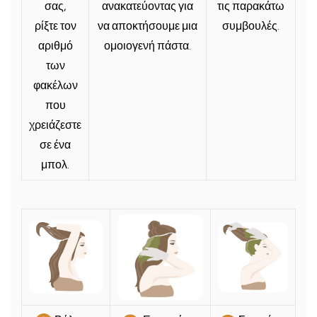
σας,
ανακατεύοντας για
τις παρακάτω
ρίξτε τον
να αποκτήσουμε μια
συμβουλές.
αριθμό
ομοιογενή πάστα.
των
φακέλων
που
χρειάζεστε
σε ένα
μπολ.