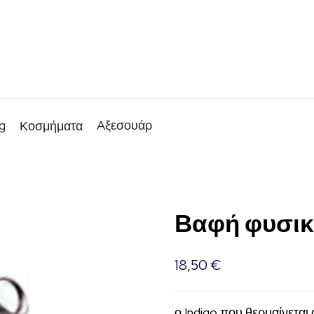
g
Aξεσουάρ
Κοσμήματα
Βαφή φυσικ
18,50
€
ο Indigo που θερμαίνεται