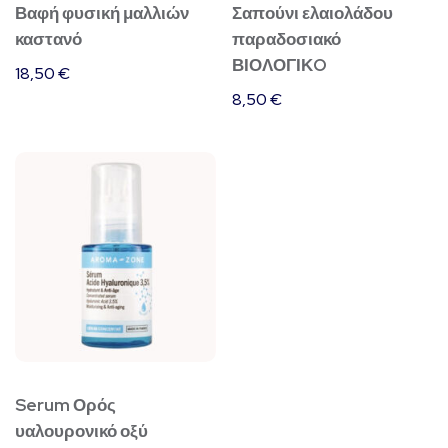
Βαφή φυσική μαλλιών
Σαπούνι ελαιολάδου
καστανό
παραδοσιακό
ΒΙΟΛΟΓΙΚO
18,50
€
8,50
€
Αυτό
το
προϊόν
έχει
πολλαπλές
παραλλαγές.
Οι
επιλογές
μπορούν
Serum Ορός
υαλουρονικό οξύ
να