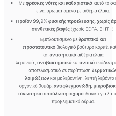
Με
φρέσκες νότες και καθαριστικό
αυτό το σα
είναι αρωματισμένο με αιθέρια έλαια.
Προϊόν 99,9% φυσικής προέλευσης, χωρίς ά
συνθετικές βαφές
(χωρίς EDTA, BHT…).
Εμπλουτισμένο με
θρεπτικό και
προστατευτικό
βιολογικό βούτυρο καριτέ, κ
και
αντισηπτικά
αιθέρια έλαια
λεμονιού ,
αντιβακτηριακό
και
αντιικό
τεϊόδεντρ
αποτελεσματικό σε περίπτωση
δερματικώ
λοιμώξεων
και με λεβαντίνη, λεπτή λεβάντα 
οργανικό θυμάρι
αντιφλεγμονώδη, μικροβιοκ
τόνωση και επούλωση ισχυρό
ιδανικό για λιπ
προβληματικό δέρμα.