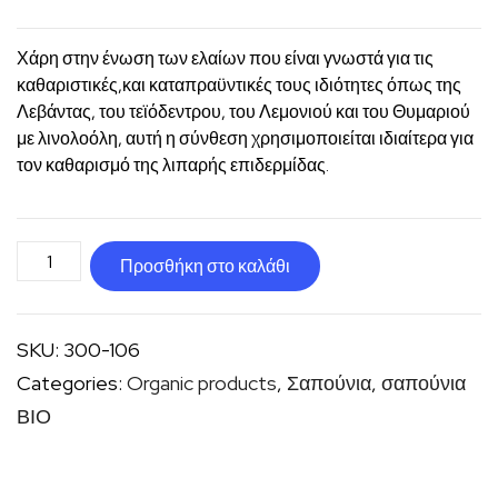
Χάρη στην ένωση των ελαίων που είναι γνωστά για τις
καθαριστικές,και καταπραϋντικές τους ιδιότητες όπως της
Λεβάντας, του τεϊόδεντρου, του Λεμονιού και του Θυμαριού
με λινολοόλη, αυτή η σύνθεση χρησιμοποιείται ιδιαίτερα για
τον καθαρισμό της λιπαρής επιδερμίδας.
Σαπούνι
Προσθήκη στο καλάθι
λιπαρό
δέρμα
SKU:
300-106
BIOΛΟΓΙΚΟ
Categories:
Organic products
,
Σαπούνια
,
σαπούνια
ποσότητα
ΒΙΟ