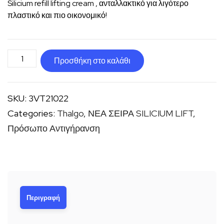
Silicium refill lifting cream , ανταλλακτικό για λιγότερο
πλαστικό και πιο οικονομικό!
Silicium
Προσθήκη στο καλάθι
refill
lifting
SKU:
3VT21022
cream
Categories:
Thalgo
,
ΝΕΑ ΣΕΙΡΑ SILICIUM LIFT
,
ποσότητα
Πρόσωπο Αντιγήρανση
Περιγραφή