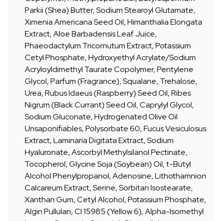
Parkii (Shea) Butter, Sodium Stearoyl Glutamate,
Ximenia Americana Seed Oil, Himanthalia Elongata
Extract, Aloe Barbadensis Leaf Juice,
Phaeodactylum Tricornutum Extract, Potassium
Cetyl Phosphate, Hydroxyethyl Acrylate/Sodium
Acryloyldimethyl Taurate Copolymer, Pentylene
Glycol, Parfum (Fragrance), Squalane, Trehalose,
Urea, Rubus Idaeus (Raspberry) Seed Oil, Ribes
Nigrum (Black Currant) Seed Oil, Caprylyl Glycol,
Sodium Gluconate, Hydrogenated Olive Oil
Unsaponifiables, Polysorbate 60, Fucus Vesiculosus
Extract, Laminaria Digitata Extract, Sodium
Hyaluronate, Ascorbyl Methylsilanol Pectinate,
Tocopherol, Glycine Soja (Soybean) Oil, t-Butyl
Alcohol Phenylpropanol, Adenosine, Lithothamnion
Calcareum Extract, Serine, Sorbitan Isostearate,
Xanthan Gum, Cetyl Alcohol, Potassium Phosphate,
Algin Pullulan, CI 15985 (Yellow 6), Alpha-Isomethyl