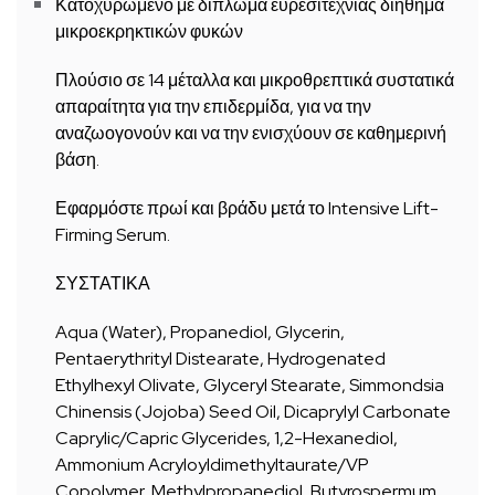
Κατοχυρωμένο με δίπλωμα ευρεσιτεχνίας διήθημα
μικροεκρηκτικών φυκών
Πλούσιο σε 14 μέταλλα και μικροθρεπτικά συστατικά
απαραίτητα για την επιδερμίδα, για να την
αναζωογονούν και να την ενισχύουν σε καθημερινή
βάση.
Εφαρμόστε πρωί και βράδυ μετά το Intensive Lift-
Firming Serum.
ΣΥΣΤΑΤΙΚΑ
Aqua (Water), Propanediol, Glycerin,
Pentaerythrityl Distearate, Hydrogenated
Ethylhexyl Olivate, Glyceryl Stearate, Simmondsia
Chinensis (Jojoba) Seed Oil, Dicaprylyl Carbonate
Caprylic/Capric Glycerides, 1,2-Hexanediol,
Ammonium Acryloyldimethyltaurate/VP
Copolymer, Methylpropanediol, Butyrospermum