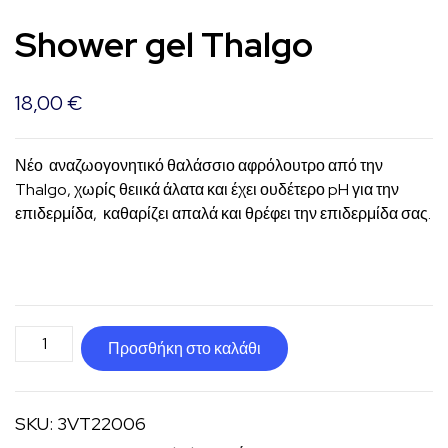
Shower gel Thalgo
18,00
€
Νέο αναζωογονητικό θαλάσσιο αφρόλουτρο από την
Thalgo, χωρίς θειικά άλατα και έχει ουδέτερο pH για την
επιδερμίδα, καθαρίζει απαλά και θρέφει την επιδερμίδα σας.
Shower
Προσθήκη στο καλάθι
gel
Thalgo
SKU:
3VT22006
ποσότητα