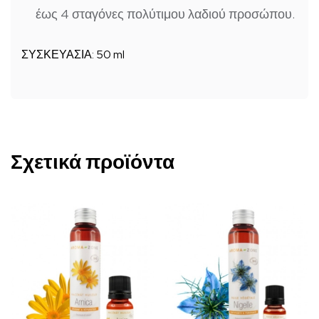
έως 4 σταγόνες πολύτιμου λαδιού προσώπου.
ΣΥΣΚΕΥΑΣΙΑ: 50 ml
Σχετικά προϊόντα
Αυτό
Αυτό
το
το
προϊόν
προϊόν
έχει
έχει
πολλαπλές
πολλαπλές