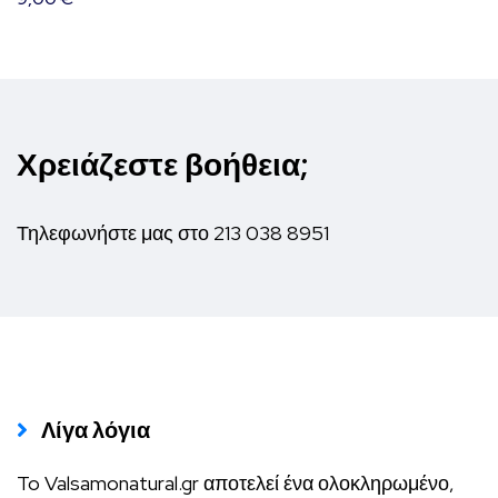
να
επιλεγούν
στη
σελίδα
του
Χρειάζεστε βοήθεια;
προϊόντος
Τηλεφωνήστε μας στο
213 038 8951
Λίγα λόγια
To Valsamonatural.gr αποτελεί ένα ολοκληρωμένο,