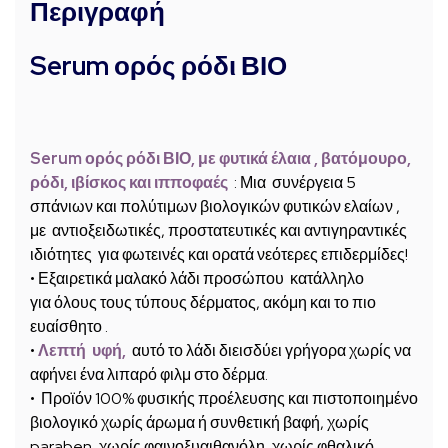
Περιγραφή
Serum ορός ρόδι ΒΙΟ
Serum ορός ρόδι ΒΙΟ, με φυτικά έλαια , βατόμουρο,
ρόδι, ιβίσκος και ιπποφαές
: Μια
συνέργεια 5
σπάνιων και πολύτιμων βιολογικών φυτικών ελαίων
,
με
αντιοξειδωτικές, προστατευτικές και αντιγηραντικές
ιδιότητες
για φωτεινές και ορατά νεότερες επιδερμίδες!
•
Εξαιρετικά μαλακό λάδι προσώπου
κατάλληλο
για
όλους τους τύπους δέρματος,
ακόμη και το πιο
ευαίσθητο .
•
Λεπτή υφή,
αυτό το λάδι διεισδύει γρήγορα χωρίς να
αφήνει ένα λιπαρό φιλμ στο δέρμα.
• Προϊόν
100% φυσικής προέλευσης και πιστοποιημένο
βιολογικό
χωρίς άρωμα ή συνθετική βαφή, χωρίς
paraben, χωρίς φαινοξυαιθανόλη, χωρίς φθαλικό,