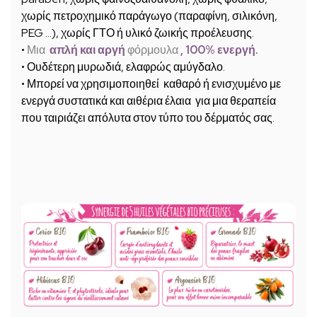
χωρίς πετροχημικό παράγωγο (παραφίνη, σιλικόνη,
PEG …), χωρίς ΓΤΟ ή υλικό ζωικής προέλευσης.
•
Μια
απλή και αργή
φόρμουλα
, 100% ενεργή.
•
Ουδέτερη μυρωδιά,
ελαφρώς αμύγδαλο.
• Μπορεί να χρησιμοποιηθεί
καθαρό ή ενισχυμένο με
ενεργά συστατικά και αιθέρια έλαια
για μια θεραπεία
που ταιριάζει απόλυτα στον τύπο του δέρματός σας.