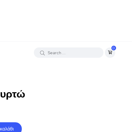
0
Μυρτώ
καλάθι