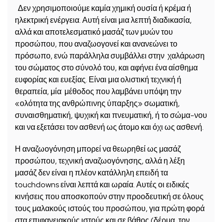
Δεν χρησιμοποιούμε καμία χημική ουσία ή κρέμα ή
ηλεκτρική ενέργεια. Αυτή είναι μια λεπτή διαδικασία,
αλλά και αποτελεσματικό μασάζ των μυών του
προσώπου, που αναζωογονεί και ανανεώνει το
πρόσωπο, ενώ παράλληλα συμβάλλει στην χαλάρωση
του σώματος στο σύνολό του, και αφήνει ένα αίσθημα
ευφορίας και ευεξίας. Είναι μια ολιστική τεχνική ή
θεραπεία, μία μέθοδος που λαμβάνει υπόψη την
«ολότητα της ανθρώπινης ύπαρξης» σωματική,
συναισθηματική, ψυχική και πνευματική, ή το σώμα-νου
και να εξετάσει τον ασθενή ως άτομο και όχι ως ασθενή.
Η αναζωογόνηση μπορεί να θεωρηθεί ως μασάζ
προσώπου, τεχνική αναζωογόνησης, αλλά η λέξη
μασάζ δεν είναι η πλέον κατάλληλη επειδή τα
touchdowns είναι λεπτά και ωραία. Αυτές οι ειδικές
κινήσεις που αποσκοπούν στην προοδευτική σε όλους
τους μαλακούς ιστούς του προσώπου, για πρώτη φορά
στα επιφανειακούς ιστούς και σε βάθος (δέρμα, τον