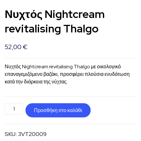
Νυχτός Nightcream
revitalising Thalgo
52,00
€
Νυχτός Nightcream revitalising Thalgo με οικολογικό
επαναγεμιζόμενο βαζάκι, προσφέρει πλούσια ενυδάτωση
κατά την διάρκεια της νύχτας.
Νυχτός
Προσθήκη στο καλάθι
Nightcream
revitalising
SKU:
3VT20009
Thalgo