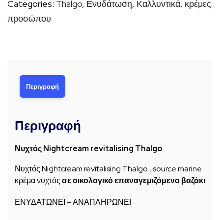
Categories:
Thalgo
,
Ενυδάτωση
,
Καλλυντικά
,
κρέμες
ποσότητα
προσώπου
Περιγραφή
Περιγραφή
Νυχτός Nightcream revitalising Thalgo
Νυχτός Nightcream revitalising Thalgo , source marine
κρέμα νυχτός
σε οικολογικό επαναγεμιζόμενο βαζάκι
ΕΝΥΔΑΤΩΝΕΙ – ΑΝΑΠΛΗΡΩΝΕΙ