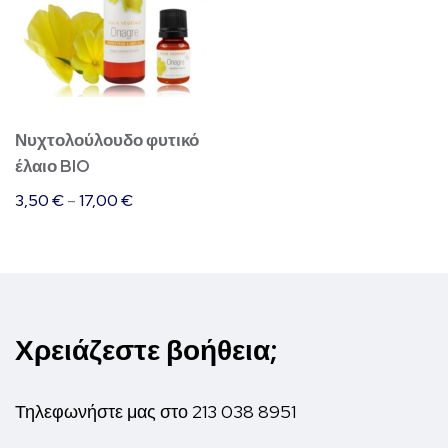
έχει
πολλαπλές
παραλλαγές.
Οι
επιλογές
Νυχτολούλουδο φυτικό
μπορούν
έλαιο BIO
να
3,50
€
–
17,00
€
επιλεγούν
στη
σελίδα
του
προϊόντος
Χρειάζεστε βοήθεια;
Τηλεφωνήστε μας στο
213 038 8951