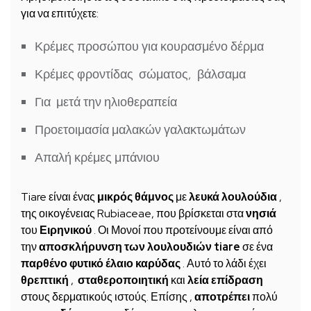
για να επιτύχετε:
Κρέμες προσώπου για κουρασμένο δέρμα
Κρέμες φροντίδας σώματος, βάλσαμα
Για μετά την ηλιοθεραπεία
Προετοιμασία μαλακών γαλακτωμάτων
Απαλή κρέμες μπάνιου
Tiare είναι ένας
μικρός θάμνος
με
λευκά λουλούδια
,
της οικογένειας Rubiaceae, που βρίσκεται στα
νησιά
του
Ειρηνικού
. Οι Μονοί που προτείνουμε είναι από
την
αποσκλήρυνση των λουλουδιών tiare
σε ένα
παρθένο φυτικό έλαιο
καρύδας
. Αυτό το λάδι έχει
θρεπτική
,
σταθεροποιητική
και
λεία επίδραση
στους δερματικούς ιστούς. Επίσης ,
αποτρέπει
πολύ