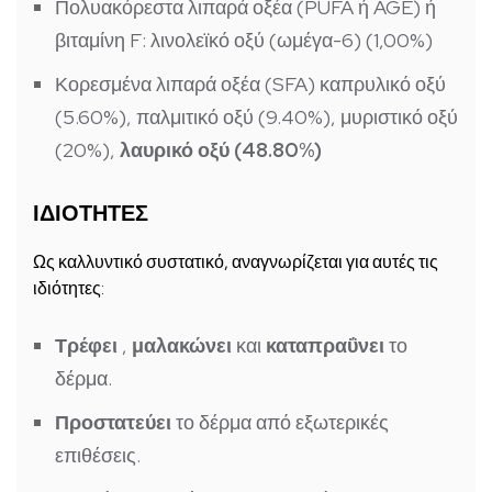
Πολυακόρεστα λιπαρά οξέα (PUFA ή AGE) ή
βιταμίνη F: λινολεϊκό οξύ (ωμέγα-6) (1,00%)
Κορεσμένα λιπαρά οξέα (SFA) καπρυλικό οξύ
(5.60%), παλμιτικό οξύ (9.40%), μυριστικό οξύ
(20%),
λαυρικό οξύ (48.80%)
ΙΔΙΟΤΗΤΕΣ
Ως καλλυντικό συστατικό, αναγνωρίζεται για αυτές τις
ιδιότητες:
Τρέφει
,
μαλακώνει
και
καταπραΰνει
το
δέρμα.
Προστατεύει
το δέρμα από εξωτερικές
επιθέσεις.