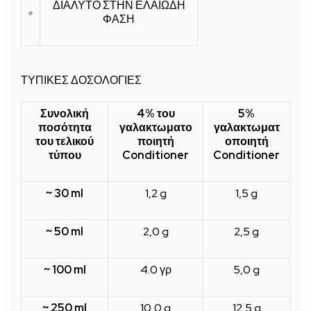
ΔΙΑΛΥΤΟ ΣΤΗΝ ΕΛΑΙΩΔΗ
ΦΑΣΗ
ΤΥΠΙΚΕΣ ΔΟΣΟΛΟΓΙΕΣ
Συνολική
4% του
5%
ποσότητα
γαλακτωματο
γαλακτωματ
του τελικού
ποιητή
οποιητή
τύπου
Conditioner
Conditioner
~ 30 ml
1,2 g
1,5 g
~ 50 ml
2,0 g
2,5 g
~ 100 ml
4.0 γρ
5,0 g
~ 250 ml
10,0 g
12,5 g