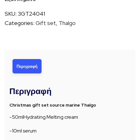
was:
τιμή
96,00 €.
είναι:
SKU:
3GT24041
68,00 €.
Categories:
Gift set
,
Thalgo
Περιγραφή
Περιγραφή
Christmas gift set source marine Thalgo
-50mlHydrating Melting cream
-10ml serum