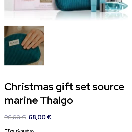
Christmas gift set source
marine Thalgo
Original
Η
96,00
€
68,00
€
price
τρέχουσα
Εξαντλημένο