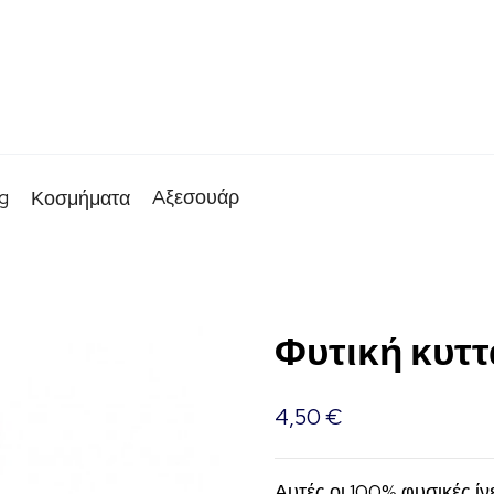
g
Aξεσουάρ
Κοσμήματα
Φυτική κυττ
4,50
€
Αυτές οι 100% φυσικές ίν