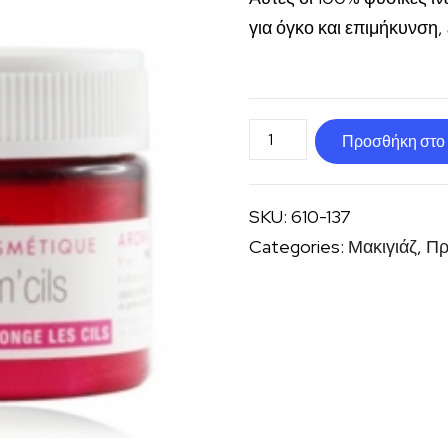
για όγκο και επιμήκυνση
Φυτική
Προσθήκη στο 
κυτταρίνη
-
SKU:
610-137
Volum
Categories:
Μακιγιάζ
,
Πρ
cils
ποσότητα