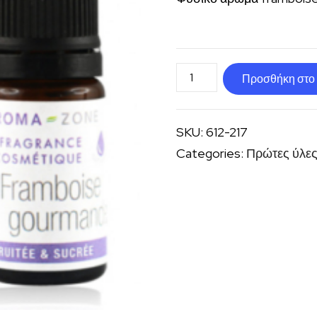
Φυσικό
Προσθήκη στο 
άρωμα
framboise
SKU:
612-217
ποσότητα
Categories:
Πρώτες ύλε