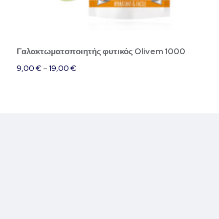
στη
σελίδα
του
Γαλακτωματοποιητής φυτικός Olivem 1000
προϊόντος
9,00
€
–
19,00
€