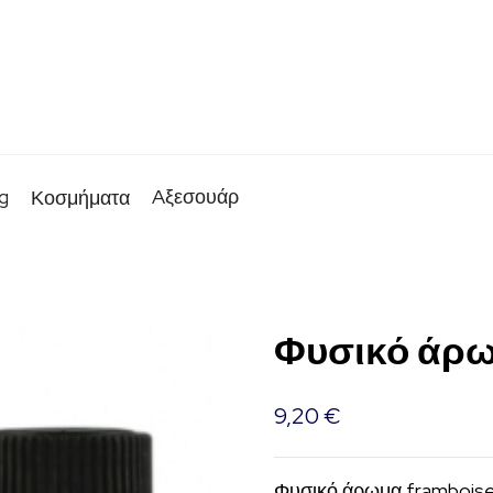
g
Aξεσουάρ
Κοσμήματα
Φυσικό άρω
9,20
€
Φυσικό άρωμα frambois