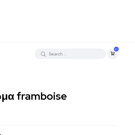
0
μα framboise
e