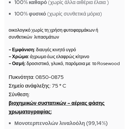
100% καθαρό
(χωρίς άλλα αιθέρια έλαια )
100% φυσικό
(χωρίς συνθετικά μόρια)
οικολογικό χωρίς τη χρήση φυτοφαρμάκων ή
συνθετικών λιπασμάτων
– Εμφάνιση:
διαυγές κινητό υγρό
– Χρώμα:
άχρωμο έως ελαφρώς κίτρινο
– Οσμή:
δροσιστικό, γλυκό, παρόμοια με το Rosewood
Πυκνότητα:
0850-0875
Σημείο ανάφλεξης:
75 ° C
Σύνθεση:
βιοχημικών συστατικών – αέριας φάσης
χρωματογραφίας:
Μονοτερπενολών
λιναλοόλη (99,14%)