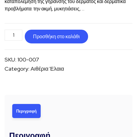
καταπολέμηση της γήρανσης του δέρματος και δερματικά
προβλήματα: την ακμή, μυκητιάσεις, …
Ξύλο
Προσθήκη στο καλάθι
του
Χο
SKU:
100-007
ποσότητα
Category:
Αιθέρια Έλαια
Περιγραφή
Περιγραφή