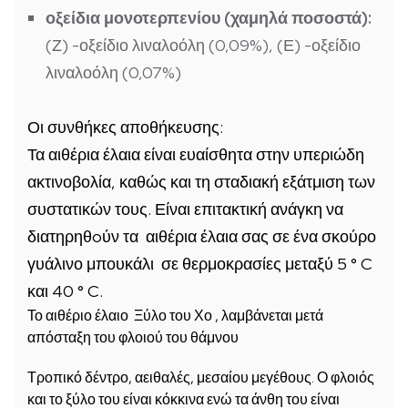
οξείδια μονοτερπενίου (χαμηλά ποσοστά):
(Ζ) -οξείδιο λιναλοόλη (0,09%), (Ε) -οξείδιο
λιναλοόλη (0,07%)
Οι συνθήκες αποθήκευσης:
Τα αιθέρια έλαια είναι ευαίσθητα στην υπεριώδη
ακτινοβολία, καθώς και τη σταδιακή εξάτμιση των
συστατικών τους.
Είναι επιτακτική ανάγκη να
διατηρηθoύν τα αιθέρια έλαια σας σε ένα σκούρο
γυάλινο μπουκάλι σε θερμοκρασίες μεταξύ 5 ° C
και 40 ° C.
Το αιθέριο έλαιο Ξύλο του Χο , λαμβάνεται μετά
απόσταξη του φλοιού του θάμνου
Τροπικό δέντρο, αειθαλές, μεσαίου μεγέθους.
Ο φλοιός
και το ξύλο του είναι κόκκινα ενώ τα άνθη του είναι