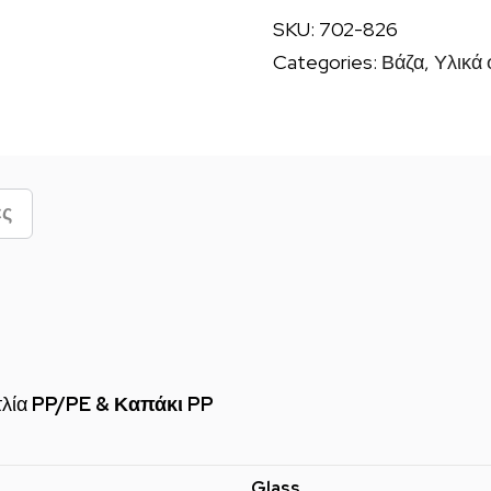
καλλυντικών
SKU:
702-826
κόκκινο
Categories:
Βάζα
,
Υλικά
ποσότητα
ες
τλία
PP/PE & Καπάκι PP
Glass