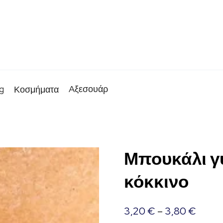
g
Aξεσουάρ
Κοσμήματα
Μπουκάλι γ
κόκκινο
3,20
€
–
3,80
€