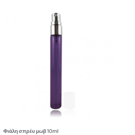
Φιάλη σπρέυ μωβ 10ml