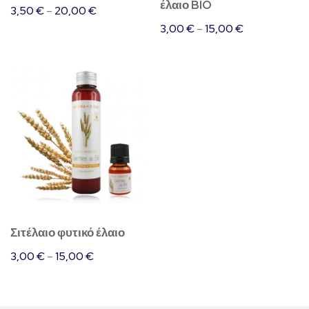
έλαιο BIO
3,50
€
–
20,00
€
να
να
3,00
€
–
15,00
€
επιλεγούν
επιλεγούν
στη
στη
Αυτό
σελίδα
σελίδα
το
του
του
προϊόν
προϊόντος
προϊόντος
έχει
πολλαπλές
παραλλαγές.
Οι
επιλογές
Σιτέλαιο φυτικό έλαιο
μπορούν
3,00
€
–
15,00
€
να
επιλεγούν
στη