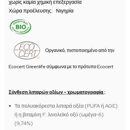
χωρίς καμία χημική επεξεργασία
Χώρα προέλευσης: Νιγηρία
Οργανικό, πιστοποιημένο από την
Ecocert Greenlife σύμφωνα με το πρότυπο Ecocert
Σύνθεση λιπαρών οξέων – χρωματογραφία
:
Τα πολυακόρεστα λιπαρά οξέα (PUFA ή AGE)
ή η βιταμίνη F: λινολεϊκό οξύ (ωμέγα-6)
(9,74%)