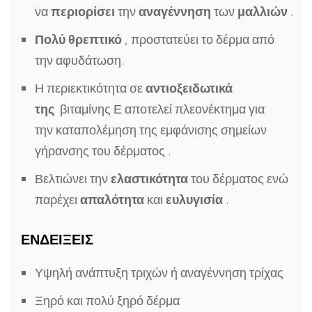
να
περιορίσει
την
αναγέννηση
των
μαλλιών
.
Πολύ θρεπτικό
, προστατεύει το δέρμα από
την αφυδάτωση.
Η περιεκτικότητα σε
αντιοξειδωτικά
της
βιταμίνης Ε αποτελεί πλεονέκτημα για
την
καταπολέμηση της εμφάνισης σημείων
γήρανσης του δέρματος
.
Βελτιώνει την
ελαστικότητα
του δέρματος ενώ
παρέχει
απαλότητα
και
ευλυγισία
.
ΕΝΔΕΙΞΕΙΣ
Υψηλή ανάπτυξη τριχών ή αναγέννηση τρίχας
Ξηρό και πολύ ξηρό δέρμα