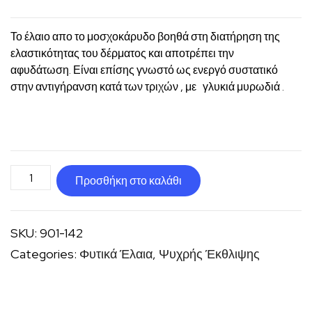
Το έλαιο απο το μοσχοκάρυδο βοηθά στη διατήρηση της
ελαστικότητας του δέρματος και αποτρέπει την
αφυδάτωση. Είναι επίσης γνωστό ως ενεργό συστατικό
στην αντιγήρανση κατά των τριχών , με γλυκιά μυρωδιά .
Μοσχοκάρυδο
Προσθήκη στο καλάθι
φυτικό
έλαιο
SKU:
901-142
Bιολογικό
Categories:
Φυτικά Έλαια
,
Ψυχρής Έκθλιψης
ποσότητα