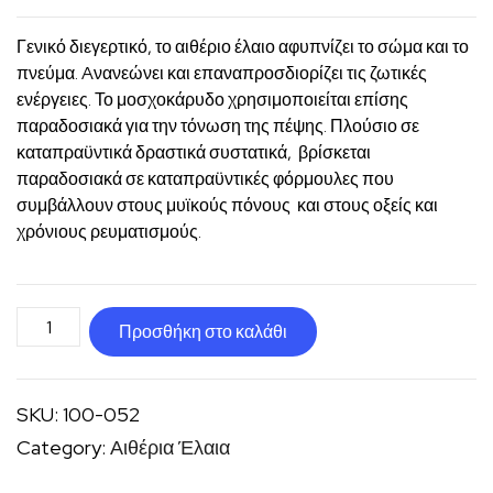
Γενικό διεγερτικό, το αιθέριο έλαιο αφυπνίζει το σώμα και το
πνεύμα. Aνανεώνει και επαναπροσδιορίζει τις ζωτικές
ενέργειες. Το μοσχοκάρυδο χρησιμοποιείται επίσης
παραδοσιακά για την τόνωση της πέψης. Πλούσιο σε
καταπραϋντικά δραστικά συστατικά, βρίσκεται
παραδοσιακά σε καταπραϋντικές φόρμουλες που
συμβάλλουν στους μυϊκούς πόνους και στους οξείς και
χρόνιους ρευματισμούς.
Μοσχοκάρυδο
Προσθήκη στο καλάθι
αιθέριο
έλαιο
SKU:
100-052
ποσότητα
Category:
Αιθέρια Έλαια