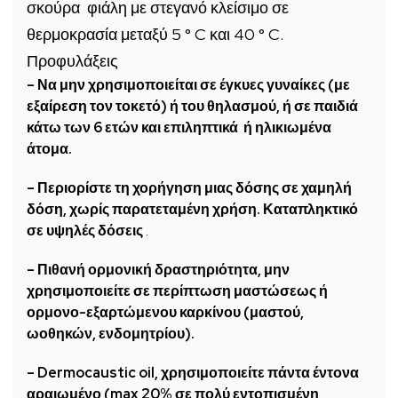
σκούρα φιάλη με στεγανό κλείσιμο σε
θερμοκρασία μεταξύ 5 ° C και 40 ° C.
Προφυλάξεις
– Να μην χρησιμοποιείται σε έγκυες γυναίκες (με
εξαίρεση τον τοκετό) ή του θηλασμού, ή σε παιδιά
κάτω των 6 ετών και επιληπτικά ή ηλικιωμένα
άτομα.
– Περιορίστε τη χορήγηση μιας δόσης σε χαμηλή
δόση, χωρίς παρατεταμένη χρήση. Καταπληκτικό
σε υψηλές δόσεις
.
– Πιθανή ορμονική δραστηριότητα, μην
χρησιμοποιείτε σε περίπτωση μαστώσεως ή
ορμονο-εξαρτώμενου καρκίνου (μαστού,
ωοθηκών, ενδομητρίου).
– Dermocaustic oil, χρησιμοποιείτε πάντα έντονα
αραιωμένο (max 20% σε πολύ εντοπισμένη