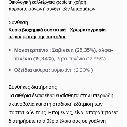
Οικολογική καλλιέργεια χωρίς τη χρήση
παρασιτοκτόνων ή συνθετικών λιπασμάτων
Σύνθεση
Κύρια βιοχημικά συστατικά – Χρωματογραφία
αέριας φάσης της παρτίδας
:
Μονοτερπένια
:
Σαβινένη (25,35%), άλφα-
πινένιο (15,34%),
βήτα-πινένιο (12,95%)
Οξείδια
αιθέρα
:
μυριστίνη (2.20%
)
Συνθήκες διατήρησης
Τα αιθέρια έλαια είναι ευαίσθητα στην υπεριώδη
ακτινοβολία και στη σταδιακή εξάτμιση των
συστατικών τους. Επομένως, είναι απαραίτητο να
διατηρήσετε τα αιθέρια έλαια σας σε γυάλινη