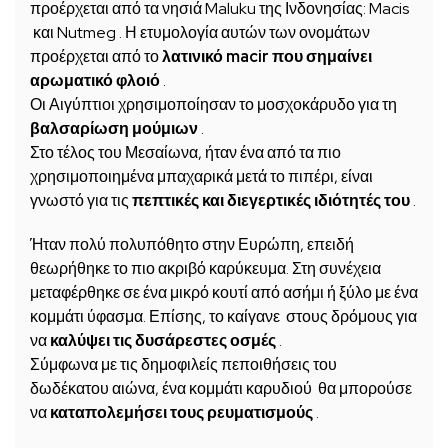
προέρχεται από τα νησιά Maluku της Ινδονησίας: Macis
και Nutmeg . Η ετυμολογία αυτών των ονομάτων
προέρχεται από το
λατινικό macir που σημαίνει
αρωματικό φλοιό
.
Οι Αιγύπτιοι χρησιμοποίησαν το μοσχοκάρυδο για τη
βαλσαρίωση μούμιων
.
Στο τέλος του Μεσαίωνα, ήταν ένα από τα πιο
χρησιμοποιημένα μπαχαρικά μετά το πιπέρι, είναι
γνωστό για τις
πεπτικές και διεγερτικές ιδιότητές του
.
Ήταν πολύ πολυπόθητο στην Ευρώπη, επειδή
θεωρήθηκε το πιο ακριβό καρύκευμα. Στη συνέχεια
μεταφέρθηκε σε ένα μικρό κουτί από ασήμι ή ξύλο με ένα
κομμάτι ύφασμα. Επίσης, το καίγανε στους δρόμους για
να
καλύψει τις δυσάρεστες οσμές
.
Σύμφωνα με τις δημοφιλείς πεποιθήσεις του
δωδέκατου αιώνα, ένα κομμάτι καρυδιού θα μπορούσε
να
καταπολεμήσει τους ρευματισμούς
.