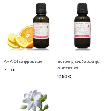
AHA Οξέα φρούτων
Εντονης ενυδάτωσης
συστατικό
7,00
€
12,50
€