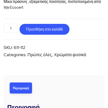
Μίκα πράσινη , εξαιρετικής ποιότητας, πιστοποιημένη από
την Ecocert
Μίκα
Προσθήκη στο καλάθι
πράσινη
Mica
SKU:
611-112
Vert
Categories:
Πρώτες ύλες
,
Χρώματα φυσικά
ποσότητα
Περιγραφή
Περιγραφή