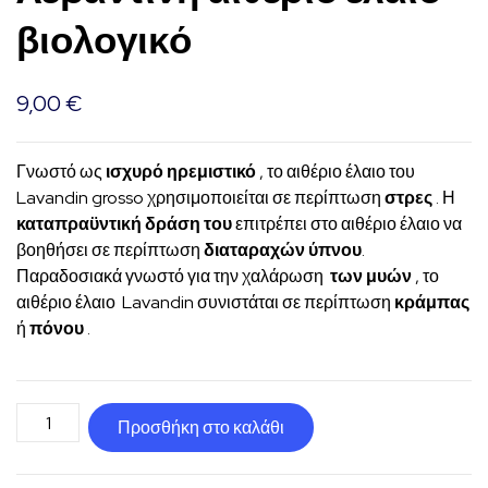
βιολογικό
9,00
€
Γνωστό ως
ισχυρό ηρεμιστικό
, το αιθέριο έλαιο του
Lavandin grosso χρησιμοποιείται σε περίπτωση
στρες
. Η
καταπραϋντική δράση του
επιτρέπει στο αιθέριο έλαιο να
βοηθήσει σε περίπτωση
διαταραχών ύπνου
.
Παραδοσιακά γνωστό για την χαλάρωση
των μυών
, το
αιθέριο έλαιο Lavandin συνιστάται σε περίπτωση
κράμπας
ή
πόνου
.
Λεβαντίνη
Προσθήκη στο καλάθι
αιθέριο
έλαιο