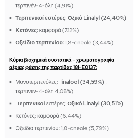
τερπινέν-4-όλη (4,91%)
Τερπενικοί εστέρες:
Οξικό Linalyl (24,40%)
Κετόνες:
καμφορά (7.12%)
Οξείδιο τερπενίου:
1,8-cineole (3,44%)
Κύρια βιοχημικά συστατικά – χρωματογραφία
αέριας φάσης της παρτίδας 18HE0137:
Μονοτερπενόλες:
linalool (34,59%)
,
τερπινέν-4-όλη 4,08%)
Τερπενικοί
εστέρες:
Οξικό Linalyl (30,51%)
Κετόνες: καμφορά (6,44%)
Οξείδιο τερπενίου: 1,8-cineole (5,79%)