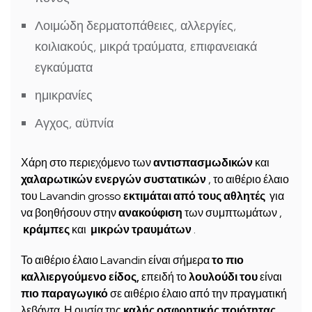
Λοιμώδη δερματοπάθειες, αλλεργίες,
κοιλιακούς, μικρά τραύματα, επιφανειακά
εγκαύματα
ημικρανίες
Αγχος, αϋπνία
Χάρη στο περιεχόμενο των
αντισπασμωδικών
και
χαλαρωτικών
ενεργών συστατικών
, το αιθέριο έλαιο
του Lavandin grosso
εκτιμάται από τους αθλητές
για
να βοηθήσουν στην
ανακούφιση
των συμπτωμάτων ,
κράμπες
και
μικρών
τραυμάτων
.
Το αιθέριο έλαιο Lavandin είναι σήμερα
το πιο
καλλιεργούμενο είδος,
επειδή το
λουλούδι του
είναι
πιο παραγωγικό
σε αιθέριο έλαιο από την πραγματική
λεβάντα. Η ουσία της
καλής οσφρητικής ποιότητας