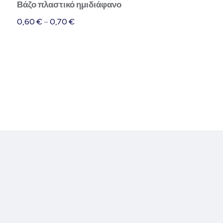
Βάζο πλαστικό ημιδιάφανο
επιλεγούν
0,60
€
–
0,70
€
στη
σελίδα
του
προϊόντος