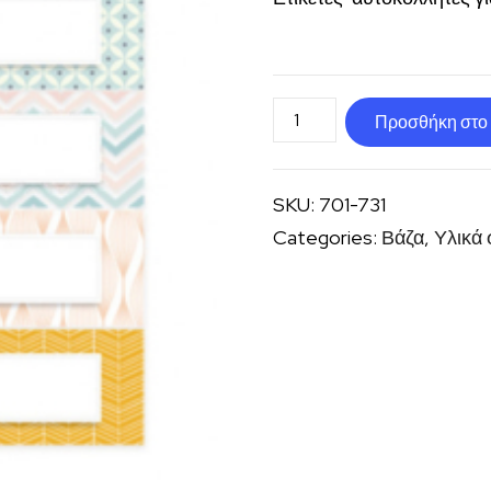
Ετικέτες
Προσθήκη στο 
αυτοκόλλητες
7Χ3
SKU:
701-731
εκ.
Categories:
Βάζα
,
Υλικά
ποσότητα