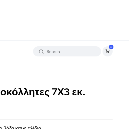
0
τοκόλλητες 7Χ3 εκ.
 βάζα και φιαλίδια