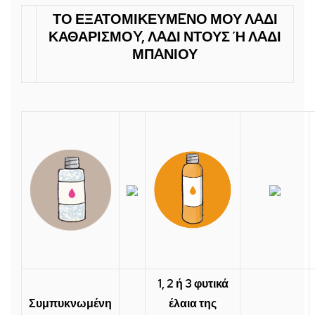
ΤΟ ΕΞΑΤΟΜΙΚΕΥΜEΝΟ ΜΟΥ ΛAΔΙ
ΚΑΘΑΡΙΣΜΟY, ΛAΔΙ ΝΤΟΥΣ Ή ΛAΔΙ
ΜΠAΝΙΟΥ
1, 2 ή 3 φυτικά
Συμπυκνωμένη
έλαια της