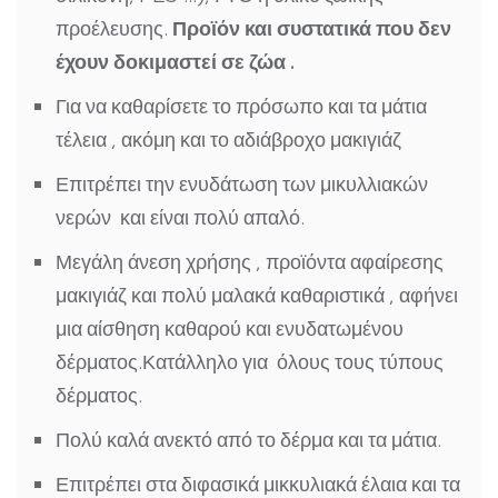
προέλευσης.
Προϊόν και συστατικά που δεν
έχουν δοκιμαστεί σε ζώα
.
Για να
καθαρίσετε
το πρόσωπο και τα μάτια
τέλεια
, ακόμη και το
αδιάβροχο
μακιγιάζ
Επιτρέπει την ενυδάτωση των
μικυλλιακών
νερών
και είναι πολύ απαλό.
Μεγάλη
άνεση χρήσης
, προϊόντα αφαίρεσης
μακιγιάζ και
πολύ μαλακά
καθαριστικά , αφήνει
μια αίσθηση
καθαρού και ενυδατωμένου
δέρματος
.Κατάλληλο για
όλους τους τύπους
δέρματος.
Πολύ καλά ανεκτό
από
το δέρμα
και
τα μάτια.
Επιτρέπει
στα διφασικά μικκυλιακά έλαια και τα