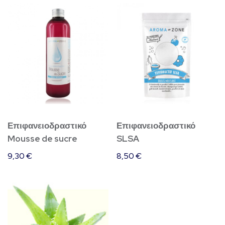
Επιφανειοδραστικό
Επιφανειοδραστικό
Mousse de sucre
SLSA
9,30
€
8,50
€
Αυτό
το
προϊόν