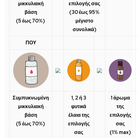
μικκυλιακή
επιλογής σας
βάση
(30 έως 95%
(5 έως 70%)
μέγιστο
συνολικά)
ΠΟΥ
Συμπυκνωμένη
1, 2 ή 3
1 άρωμα
μικκυλιακή
φυτικά
της
βάση
έλαια της
επιλογής
(5 έως 70%)
επιλογής
σας
σας
(1% max)