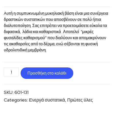
Aυτή η συμπυκνωμένη μυκηλιακή βάση είναι μια συνέργεια
δραστικών συστατικών που αποσβένουν σε πολύ ήπια
διαλυτοποίηση. Σας επιτρέπει να προετοιμάσετε εύκολα τα
διφασικά, λάδια και καθαριστικά . Αποτελεί “μικρές
φυσαλίδες καθαρισμού” που διαλύουν και απομακρύνουν
τις ακαθαρσίες από το δέρμα, ενώ σέβονται τη φυσική
υδρολιπιδική μεμβράνη.
Διφασικό
Προσθήκη στο καλάθι
ντεμακιγιάζ
Base
SKU:
601-131
micellaire
Categories:
Ενεργά συστατικά
,
Πρώτες ύλες
ποσότητα