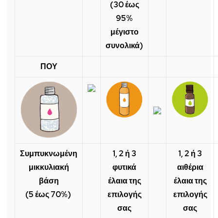
(30 έως
95%
μέγιστο
συνολικά)
ΠΟΥ
Συμπυκνωμένη
1, 2 ή 3
1, 2 ή 3
μικκυλιακή
φυτικά
αιθέρια
βάση
έλαια της
έλαια της
(5 έως 70%)
επιλογής
επιλογής
σας
σας