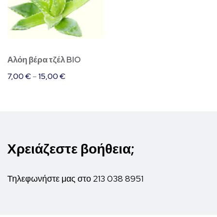
έχει
πολλαπλές
παραλλαγές.
Οι
Αλόη βέρα τζέλ BIO
επιλογές
7,00
€
–
15,00
€
μπορούν
να
επιλεγούν
στη
σελίδα
Χρειάζεστε βοήθεια;
του
προϊόντος
Τηλεφωνήστε μας στο
213 038 8951