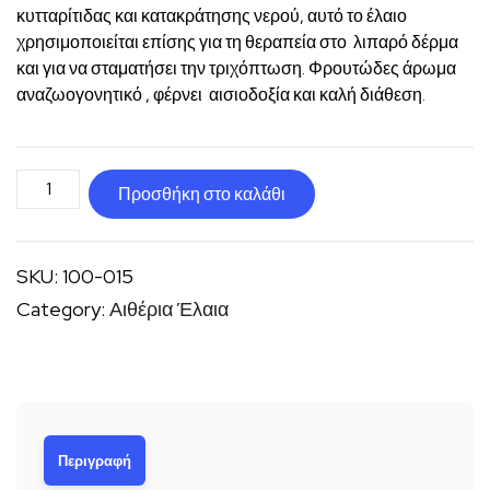
κυτταρίτιδας και κατακράτησης νερού, αυτό το έλαιο
χρησιμοποιείται επίσης για τη θεραπεία στο λιπαρό δέρμα
και για να σταματήσει την τριχόπτωση. Φρουτώδες άρωμα
αναζωογονητικό , φέρνει αισιοδοξία και καλή διάθεση.
Γκρέϊπφρουτ
Προσθήκη στο καλάθι
αιθέριο
έλαιο
SKU:
100-015
ποσότητα
Category:
Αιθέρια Έλαια
Περιγραφή