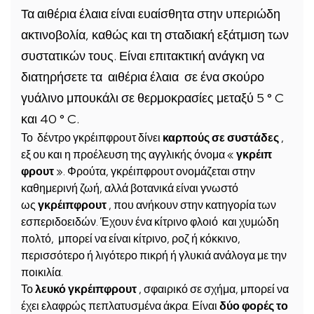
Τα αιθέρια έλαια είναι ευαίσθητα στην υπεριώδη
ακτινοβολία, καθώς και τη σταδιακή εξάτμιση των
συστατικών τους. Είναι επιτακτική ανάγκη να
διατηρήσετε τα αιθέρια έλαια σε ένα σκούρο
γυάλινο μπουκάλι σε θερμοκρασίες μεταξύ 5 ° C
και 40 ° C.
Το δέντρο γκρέιπφρουτ δίνει
καρπούς σε συστάδες
,
εξ ου και η προέλευση της αγγλικής όνομα «
γκρέιπ
φρουτ
». Φρούτα, γκρέιπφρουτ ονομάζεται στην
καθημερινή ζωή, αλλά βοτανικά είναι γνωστό
ως
γκρέιπφρουτ
, που ανήκουν στην κατηγορία των
εσπεριδοειδών. Έχουν ένα κίτρινο φλοιό και χυμώδη
πολτό, μπορεί να είναι κίτρινο, ροζ ή κόκκινο,
περισσότερο ή λιγότερο πικρή ή γλυκιά ανάλογα με την
ποικιλία.
Το
λευκό γκρέιπφρουτ
, σφαιρικό σε σχήμα, μπορεί να
έχει ελαφρώς πεπλατυσμένα άκρα. Είναι
δύο φορές το