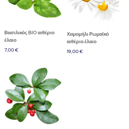
Βασιλικός BIO αιθέριο
Χαμομήλι Ρωμαϊκό
έλαιο
αιθέριο έλαιο
7,00
€
19,00
€