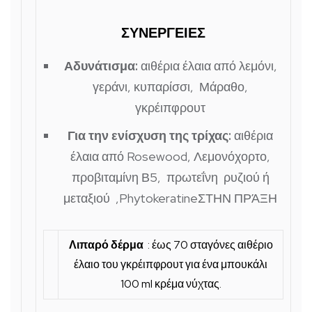
ΣΥΝΕΡΓΕΙΕΣ
Αδυνάτισμα:
αιθέρια έλαια από λεμόνι,
γεράνι, κυπαρίσσι, Μάραθο,
γκρέιπφρουτ
Για την ενίσχυση της τρίχας:
αιθέρια
έλαια από Rosewood, Λεμονόχορτο,
προβιταμίνη Β5, πρωτεΐνη ρυζιού ή
μεταξιού ,PhytokeratineΣΤΗΝ ΠΡΆΞΗ
Λιπαρό δέρμα
: έως 70 σταγόνες αιθέριο
έλαιο του γκρέιπφρουτ για ένα μπουκάλι
100 ml κρέμα νύχτας.