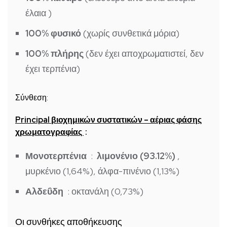
έλαια )
100% φυσικό
(χωρίς συνθετικά μόρια)
100% πλήρης
(δεν έχει αποχρωματιστεί, δεν
έχει τερπένια)
Σύνθεση:
Principal βιοχημικών συστατικών – αέριας φάσης
χρωματογραφίας
:
Μονοτερπένια
:
λιμονένιο (93.12%)
,
μυρκένιο (1,64%), άλφα-πινένιο (1,13%)
Αλδεΰδη
: οκτανάλη (0,73%)
Οι συνθήκες αποθήκευσης