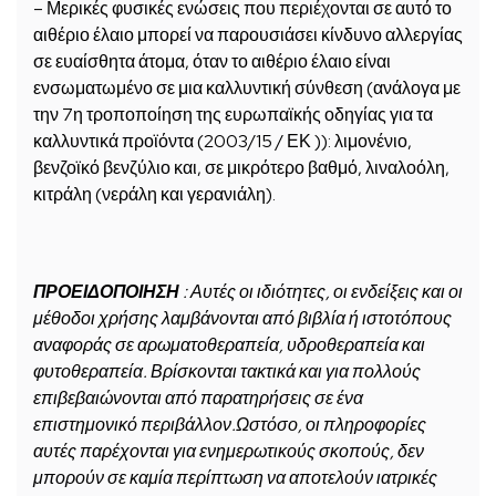
– Μερικές φυσικές ενώσεις που περιέχονται σε αυτό το
αιθέριο έλαιο μπορεί να παρουσιάσει κίνδυνο αλλεργίας
σε ευαίσθητα άτομα, όταν το αιθέριο έλαιο είναι
ενσωματωμένο σε μια καλλυντική σύνθεση (ανάλογα με
την 7η τροποποίηση της ευρωπαϊκής οδηγίας για τα
καλλυντικά προϊόντα (2003/15 / ΕΚ )): λιμονένιο,
βενζοϊκό βενζύλιο και, σε μικρότερο βαθμό, λιναλοόλη,
κιτράλη (νεράλη και γερανιάλη).
ΠΡΟΕΙΔΟΠΟΙΗΣΗ
: Αυτές οι ιδιότητες, οι ενδείξεις και οι
μέθοδοι χρήσης λαμβάνονται από βιβλία ή ιστοτόπους
αναφοράς σε αρωματοθεραπεία, υδροθεραπεία και
φυτοθεραπεία. Βρίσκονται τακτικά και για πολλούς
επιβεβαιώνονται από παρατηρήσεις σε ένα
επιστημονικό περιβάλλον.Ωστόσο, οι πληροφορίες
αυτές παρέχονται για ενημερωτικούς σκοπούς, δεν
μπορούν σε καμία περίπτωση να αποτελούν ιατρικές