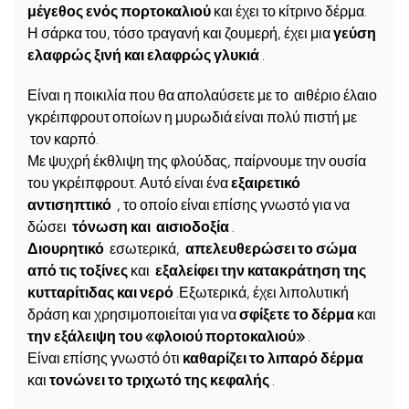
μέγεθος ενός πορτοκαλιού
και έχει το κίτρινο δέρμα.
Η σάρκα του, τόσο τραγανή και ζουμερή, έχει μια
γεύση
ελαφρώς ξινή και ελαφρώς γλυκιά
.
Είναι η ποικιλία που θα απολαύσετε με το αιθέριο έλαιο
γκρέιπφρουτ οποίων η μυρωδιά είναι πολύ πιστή με
τον καρπό.
Με ψυχρή έκθλιψη της φλούδας, παίρνουμε την ουσία
του γκρέιπφρουτ. Αυτό είναι ένα
εξαιρετικό
αντισηπτικό
, το οποίο είναι επίσης γνωστό για να
δώσει
τόνωση και αισιοδοξία
.
Διουρητικό
εσωτερικά,
απελευθερώσει το σώμα
από τις τοξίνες
και
εξαλείφει την κατακράτηση της
κυτταρίτιδας και νερό
.Εξωτερικά, έχει λιπολυτική
δράση και χρησιμοποιείται για να
σφίξετε το δέρμα
και
την εξάλειψη του «φλοιού πορτοκαλιού»
.
Είναι επίσης γνωστό ότι
καθαρίζει το λιπαρό δέρμα
και
τονώνει το τριχωτό της κεφαλής
.