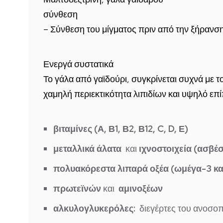
σύνθεση
– Σύνθεση του μίγματος πριν από την ξήρανσ
Ενεργά συστατικά
Το γάλα από γαϊδούρι, συγκρίνεται συχνά με 
χαμηλή περιεκτικότητα λιπιδίων και υψηλό επί
βιταμίνες (Α, Β1, Β2, Β12, C, D, Ε)
μεταλλικά άλατα
και
ιχνοστοιχεία (ασβέ
πολυακόρεστα λιπαρά οξέα (ωμέγα-3 κα
πρωτεϊνών
και
αμινοξέων
αλκυλογλυκερόλες:
διεγέρτες του ανοσοπ