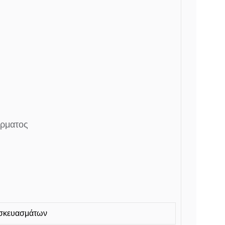
έρματος
ρασκευασμάτων