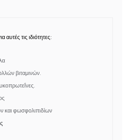
 αυτές τις ιδιότητες:
λα
ολλών βιταμινών.
λυκοπρωτεΐνες.
ος
ν και φωσφολιπιδίων
ς