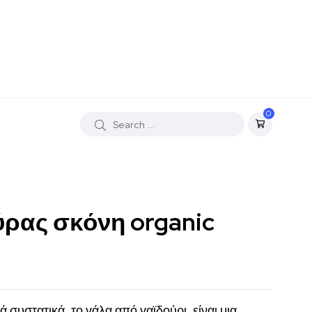
0
ρας σκόνη organic
 συστατικά, το γάλα από γαϊδούρι, είναι μια