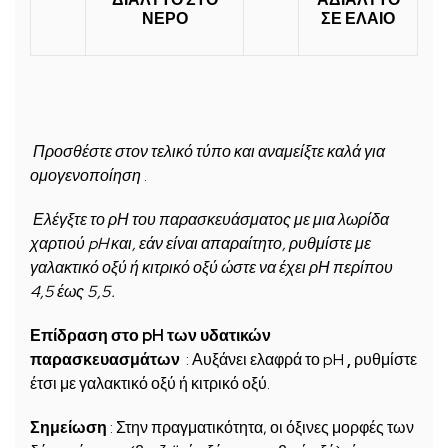
ΝΕΡΟ
ΣΕ ΕΛΑΙΟ
Προσθέστε στον τελικό τύπο και αναμείξτε καλά για
ομογενοποίηση
.
Ελέγξτε το ρΗ του παρασκευάσματος με μια λωρίδα
χαρτιού pH και, εάν είναι απαραίτητο, ρυθμίστε με
γαλακτικό οξύ ή κιτρικό οξύ ώστε να έχει ρΗ περίπου
4,5 έως 5,5.
Επίδραση στο pH των υδατικών
παρασκευασμάτων
: Αυξάνει ελαφρά το pH
,
ρυθμίστε
έτσι με γαλακτικό οξύ ή κιτρικό οξύ.
Σημείωση
: Στην πραγματικότητα, οι όξινες μορφές των