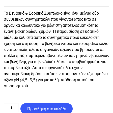
Το Βενζοϊκό & Σορβικό Σύμπλοκο είναι ένα μείγμα δύο
συνθετικών συντηρητικών που γίνονται αποδεκτά σε
οργανικά καλλυντικά για βέλτιστη αποτελεσματικότητα
έναντι βακτηριδίων, ζυμών . Η παρουσίαση σε υδατικό
διάλυμα καθιστά αυτό το συντηρητικό πολύ εύκολο στη
χρήση και στη δόση. Το βενζοϊκό νάτριο και το σορβικό κάλιο
είναι φυσικώς άλατα οργανικών οξέων που βρίσκονται σε
πολλά φυτά, συμπεριλαμβανομένων των ρητινών βακκίνιων
και βενζοϊνης για το βενζοϊκό οξύ και το σορβικό φρούτο για
το σορβικό οξύ . Αυτά τα οργανικά οξέα έχουν
αντιμικροβιακή δράση, οπότε είναι σημαντικό να έχουμε ένα
όξινο ρΗ (4,5-5,5) για μια καλή απόδοση αυτού του
συντηρητικού.
Βενζοϊκό
Προσθήκη στο καλάθι