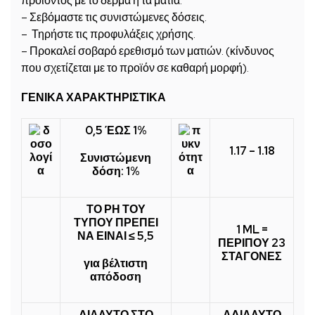
προϊόντος με το δέρμα ή τα μάτια.
– Σεβόμαστε τις συνιστώμενες δόσεις.
– Τηρήστε τις προφυλάξεις χρήσης.
– Προκαλεί σοβαρό ερεθισμό των ματιών. (κίνδυνος
που σχετίζεται με το προϊόν σε καθαρή μορφή).
ΓΕΝΙΚΑ ΧΑΡΑΚΤΗΡΙΣΤΙΚΑ
0,5 ΈΩΣ 1%
1.17 – 1.18
Συνιστώμενη
δόση: 1%
ΤΟ ΡΗ ΤΟΥ
ΤΥΠΟΥ ΠΡΕΠΕΙ
1 ML =
ΝΑ ΕΙΝΑΙ ≤ 5,5
ΠΕΡΙΠΟΥ 23
ΣΤΑΓΟΝΕΣ
για βέλτιστη
απόδοση
ΔΙΑΛΥΤΟ ΣΤΟ
ΑΔΙΑΛΥΤΟ