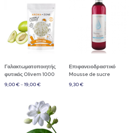
το
προϊόν
έχει
πολλαπλές
παραλλαγές.
Οι
επιλογές
Γαλακτωματοποιητής
Επιφανειοδραστικό
μπορούν
φυτικός Olivem 1000
Mousse de sucre
να
9,00
€
–
19,00
€
9,30
€
επιλεγούν
στη
σελίδα
του
προϊόντος