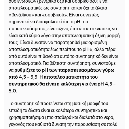
δύο ενώσεων (βενζοϊκό οξύ και σορβικό οξύ) είναι
αποτελεσματικές ως συντηρητικά και όχι τα άλατα
«βενζοϊκού» και «σορβικού». Είναι συνεπώς
σημαντικό να διασφαλιστεί ότι το ρΗ του
παρασκευάσματος είναι όξινο, έτσι ώστε οι ενώσεις να
είναι κατά κύριο λόγο στην αποτελεσματική όξινη μορφή
τους. Είναι δυνατόν να παρατηρηθεί μια ορισμένη
αποτελεσματικότητα έως περίπου το ρΗ 6, αλλά πέρα ​​
από αυτό είναι πιθανό ότι αυτό το συντηρητικό δεν είναι
αποτελεσματικό. Για βέλτιστη συντήρηση, συνιστούμε
να
ρυθμίζετε το pH των παρασκευασμάτων γύρω
από 4,5 – 5,5. Η αποτελεσματικότητα του
συντηρητικού θα είναι η καλύτερη για ένα ρΗ 4,5 –
5,0.
Το συντηρητικό προτείνεται στη βασική μορφή του
επειδή τα άλατα είναι ευκολότερα συντηρητικά και
χρησιμοποιήσιμα (πιο σταθερά και διαλυτά στο νερό,
γεγονός που καθιστά δυνατή την παρουσίαση σε πολύ