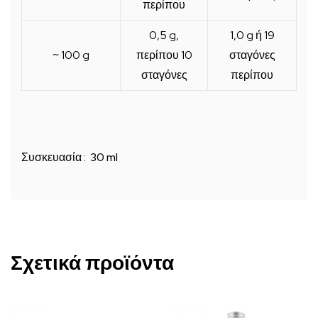
περίπου
0,5 g,
1,0 g ή 19
~ 100 g
περίπου 10
σταγόνες
σταγόνες
περίπου
Συσκευασία : 30 ml
Σχετικά προϊόντα
Αυτό