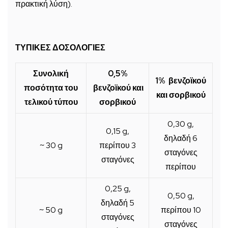
πρακτική λύση).
ΤΥΠΙΚΕΣ ΔΟΣΟΛΟΓΙΕΣ
Συνολική
0,5%
1% βενζοϊκού
ποσότητα του
βενζοϊκού και
και σορβικού
τελικού τύπου
σορβικού
0,30 g,
0,15 g,
δηλαδή 6
~ 30 g
περίπου 3
σταγόνες
σταγόνες
περίπου
0,25 g,
0,50 g,
δηλαδή 5
~ 50 g
περίπου 10
σταγόνες
σταγόνες