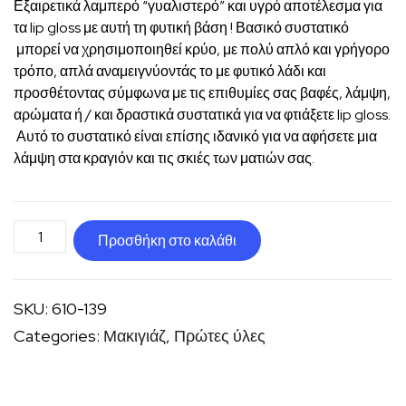
Εξαιρετικά λαμπερό “γυαλιστερό” και υγρό αποτέλεσμα για
τα lip gloss με αυτή τη φυτική βάση ! Βασικό συστατικό
μπορεί να χρησιμοποιηθεί κρύο, με πολύ απλό και γρήγορο
τρόπο, απλά αναμειγνύοντάς το με φυτικό λάδι και
προσθέτοντας σύμφωνα με τις επιθυμίες σας βαφές, λάμψη,
αρώματα ή / και δραστικά συστατικά για να φτιάξετε lip gloss.
Αυτό το συστατικό είναι επίσης ιδανικό για να αφήσετε μια
λάμψη στα κραγιόν και τις σκιές των ματιών σας.
Βάση
Προσθήκη στο καλάθι
lip
gloss
SKU:
610-139
ποσότητα
Categories:
Μακιγιάζ
,
Πρώτες ύλες