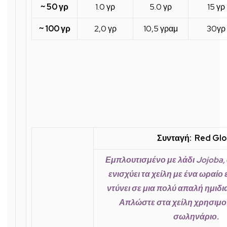
~ 50 γρ
1.0 γρ
5.0 γρ
15 γρ
~ 100 γρ
2,0 γρ
10,5 γραμ
30γρ
Συνταγή: Red Glo
Εμπλουτισμένο με λάδι Jojoba, α
ενισχύει τα χείλη με ένα ωραίο 
ντύνει σε μια πολύ απαλή ημιδι
Απλώστε στα χείλη χρησιμο
σωληνάριο.