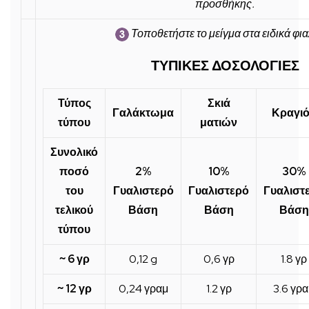
προσθήκης.
Τοποθετήστε το μείγμα στα ειδικά φια
ΤΥΠΙΚΕΣ ΔΟΣΟΛΟΓΙΕΣ
Τύπος
Σκιά
Γαλάκτωμα
Κραγι
τύπου
ματιών
Συνολικό
ποσό
2%
10%
30%
του
Γυαλιστερό
Γυαλιστερό
Γυαλιστ
τελικού
Βάση
Βάση
Βάση
τύπου
~ 6 γρ
0,12 g
0,6 γρ
1.8 γρ
~ 12 γρ
0,24 γραμ
1.2 γρ
3.6 γρ