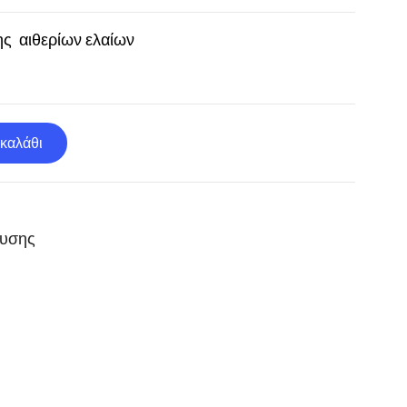
ς αιθερίων ελαίων
καλάθι
χυσης