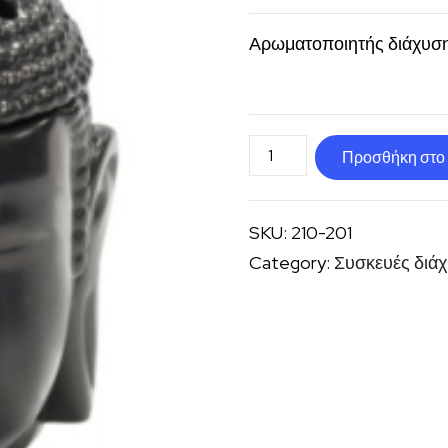
Αρωματοποιητής διάχυση
Αρωματιστής
Προσθήκη στο 
αιθερίων
ελαίων
SKU:
210-201
βούδας
Category:
Συσκευές διά
ποσότητα