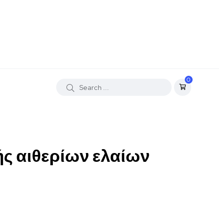
0
ς αιθερίων ελαίων