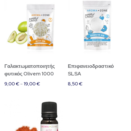
το
προϊόν
έχει
πολλαπλές
παραλλαγές.
Οι
επιλογές
Γαλακτωματοποιητής
Επιφανειοδραστικό
μπορούν
φυτικός Olivem 1000
SLSA
να
9,00
€
–
19,00
€
8,50
€
επιλεγούν
στη
σελίδα
του
προϊόντος