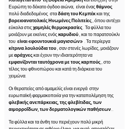
Ευρώπη το δέκατο όγδοο αιώνα, είναι ένας
θάμνος
πολύ διαδεδομένος στα
δάση του Κεμπέκ
και της
βορειοανατολικές Ηνωμένες Πολιτείες
, όπου αντέχει
εύκολα στις
χαμηλές θερμοκρασίες
. Τα φύλλα του
μοιάζουν με εκείνες ενός
καρυδιού
, και το παρατσούκλι
του
είναι «φουντουκιά μαγισσών»
. Τα περίεργα
κίτρινα λουλούδια του
, σαν στενές λωρίδες, μοιάζουν
με
αράχνες
και έχουν την ιδιαιτερότητα να
εμφανίζονται ταυτόχρονα με τους καρπούς
, στο
τέλος του φθινοπώρου και κατά τη διάρκεια του
χειμώνα.
Οι θεραπείες από αμαμελίς είναι ενεργά στην
ευρωπαϊκή φαρμακοποιία για την καταπολέμηση της
φλεβικής ανεπάρκειας, της φλεβίτιδας, των
αιμορροΐδων, των δερματολογικών παθήσεων
…
Τα φύλλα και τα άνθη του περιέχουν πολύ μικρή
περιεκτικότητα σε αιθέριο έλαιο, για αυτό αποστάζετε