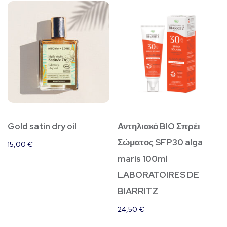
Gold satin dry oil
Αντηλιακό BIO Σπρέι
Σώματος SFP30 alga
15,00
€
maris 100ml
LABORATOIRES DE
BIARRITZ
24,50
€