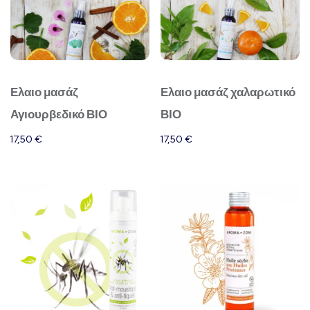
Ελαιο μασάζ
Ελαιο μασάζ χαλαρωτικό
Αγιουρβεδικό ΒΙΟ
ΒΙΟ
17,50
€
17,50
€