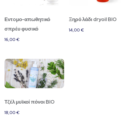
Εντoμο-απωθητικό
Ξηρό λάδι dryoil BIO
σπρέυ φυσικό
14,00
€
16,00
€
Τζέλ μυϊκοί πόνοι BIO
18,00
€