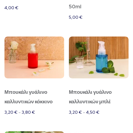
50ml
4,00
€
5,00
€
Αυτό
Αυτό
το
το
προϊόν
προϊόν
έχει
έχει
πολλαπλές
πολλαπλές
παραλλαγές.
παραλλαγές.
Μπουκάλι γυάλινο
Μπουκάλι γυάλινο
Οι
Οι
καλλυντικών κόκκινο
καλλυντικών μπλέ
επιλογές
επιλογές
μπορούν
μπορούν
3,20
€
–
3,80
€
3,20
€
–
4,50
€
να
να
επιλεγούν
επιλεγούν