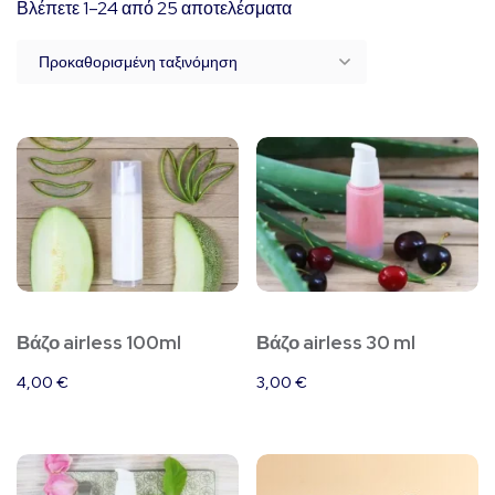
Βλέπετε 1–24 από 25 αποτελέσματα
Βάζο airless 100ml
Βάζο airless 30 ml
4,00
€
3,00
€
Αυτό