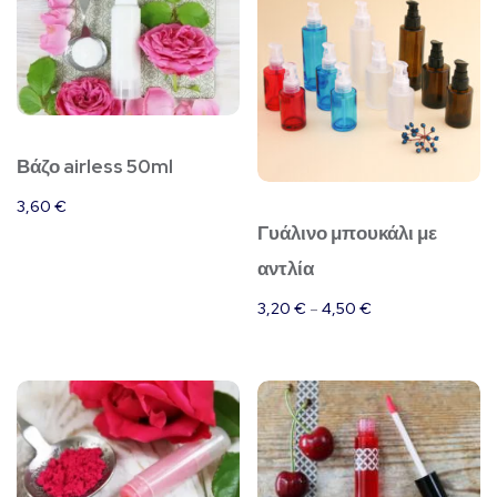
το
προϊόν
έχει
πολλαπλές
παραλλαγές.
Βάζο airless 50ml
Οι
επιλογές
3,60
€
Γυάλινο μπουκάλι με
μπορούν
αντλία
να
επιλεγούν
3,20
€
–
4,50
€
στη
σελίδα
του
προϊόντος