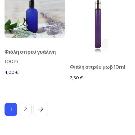
Φιάλη σπρέϋ γυάλινη
100ml
Φιάλη σπρέυ μωβ 10ml
4,00
€
2,50
€
1
2