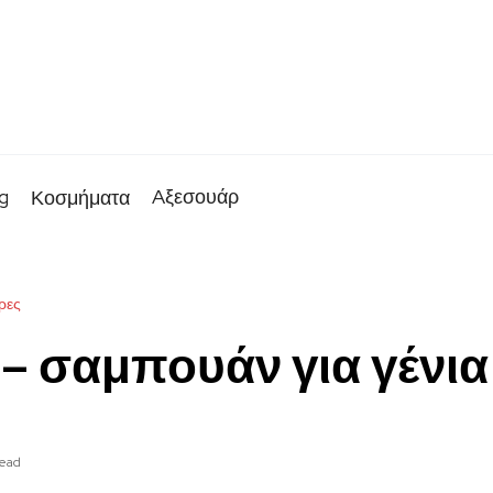
g
Aξεσουάρ
Κοσμήματα
ρες
– σαμπουάν για γένια
read