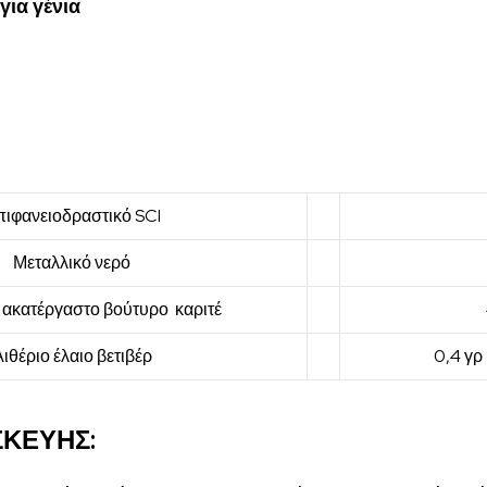
για γένια
ιφανειοδραστικό SCI
3
Μεταλλικό νερό
20
 ακατέργαστο βούτυρο καριτέ
4,
ιθέριο έλαιο βετιβέρ
0,4 γρ ή 
ΚΕΥΗΣ: