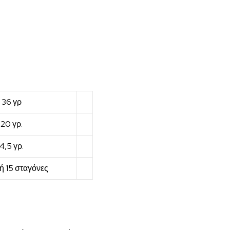
6 γρ
 γρ.
5 γρ.
15 σταγόνες