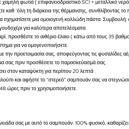
σε χαμηλή φωτιά (
επιφανειοδραστικό SCI +
μεταλλικό νερό
ξτε καθ ‘όλη τη διάρκεια της θέρμανσης, συνθλίβοντας τ
να σχηματίσετε μια ομοιογενή κολλώδη πάστα. Συμβουλή: 
ουδοχέρι για καλύτερα αποτελέσματα.
αρί, προσθέστε το
αιθέριο έλαιο ( κάτω από τους 35 βαθμ
στημα για να ομογενοποιήσετε.
 με την προετοιμασία σας, αποφεύγοντας τις φυσαλίδες α
μα σας πριν προσθέσετε το παρασκεύασμά σας .
σει στον καταψύκτη για περίπου 20 λεπτά .
καλούπι και αφήστε το “στερεό” σαμπουάν σας να στεγνώσ
48 ώρες πριν το χρησιμοποιήσετε.
ενειάδα σας με αυτό το σαμπουάν. 100% φυσικό, καθαρίζει 