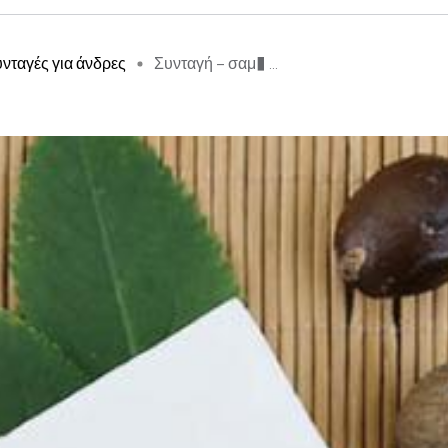
νταγές για άνδρες
Συνταγή – σαμ� ...