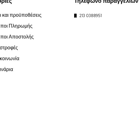
ρίες
Τηλέφωνο παραγγελιών
 και προϋποθέσεις
213 0388951
ποι Πληρωμής
ποι Αποστολής
στροφές
οινωνία
νάρια